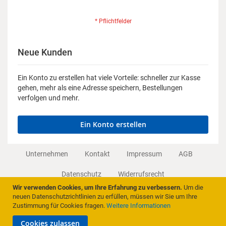
Neue Kunden
Ein Konto zu erstellen hat viele Vorteile: schneller zur Kasse
gehen, mehr als eine Adresse speichern, Bestellungen
verfolgen und mehr.
Ein Konto erstellen
Unternehmen
Kontakt
Impressum
AGB
Datenschutz
Widerrufsrecht
Wir verwenden Cookies, um Ihre Erfahrung zu verbessern.
Um die
Vertrag widerrufen
neuen Datenschutzrichtlinien zu erfüllen, müssen wir Sie um Ihre
Zustimmung für Cookies fragen.
Weitere Informationen
Cookies zulassen