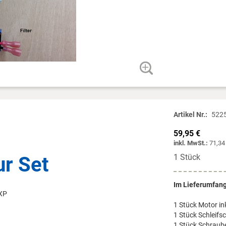
Artikel Nr.
522
59,95 €
inkl. MwSt.:
71,34
1 Stück
ur Set
Im Lieferumfang
 XP
1 Stück Motor in
1 Stück Schleifsc
1 Stück Schraub