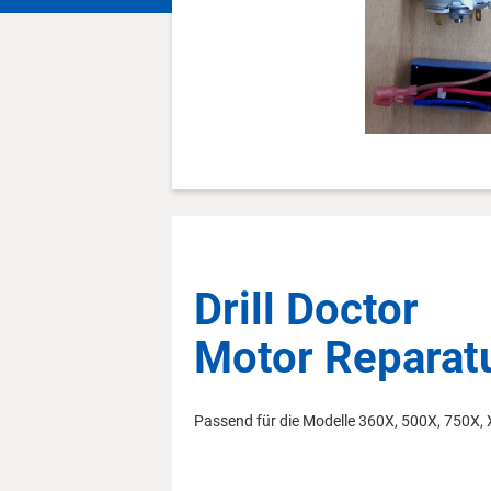
Zum
Anfang
der
Bildergalerie
springen
Drill Doctor
Motor Reparat
Passend für die Modelle 360X, 500X, 750X,