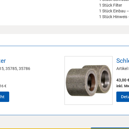
1 Stück Filter
1 Stück Einbau –
1 Stück Hinweis 
er
Schl
815, 35785, 35786
Artikel
43,00 
16 €
inkl. M
cht
Deta