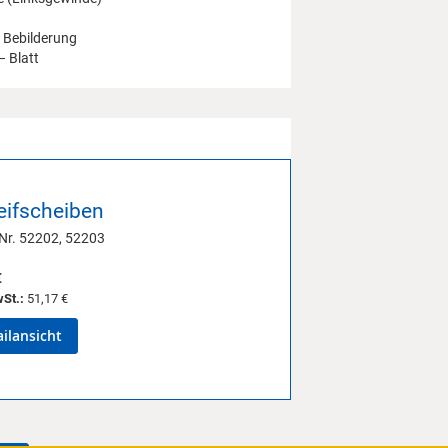
 Bebilderung
– Blatt
eifscheiben
 Nr. 52202, 52203
€
wSt.:
51,17 €
ilansicht