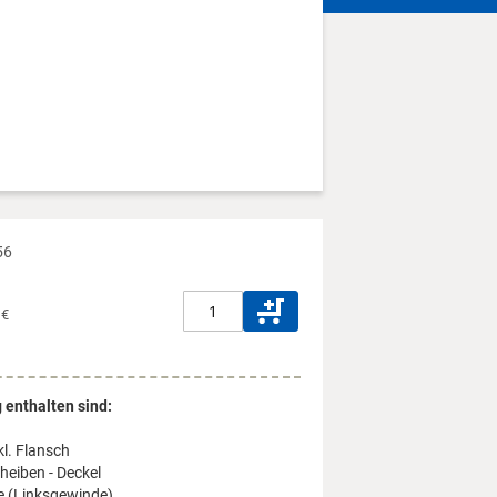
56
 €
 enthalten sind:
kl. Flansch
heiben - Deckel
e (Linksgewinde)